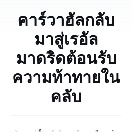
คาร์วาฮัลกลับ
มาสู่เรอัล
มาดริด ต้อนรับ
ความท้าทายใน
คลับ