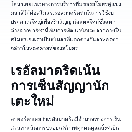
โลนา, เผยแนวทางการบริหารทีมของสโมสรคู่แข่ง
คลาสึโก้ คือ สโมสรเรอัล มาดริด ที่เน้นการใช้งบ
ประมาณใหญ่เพื่อเซ็นสัญญานักเตะใหม่ ซึ่งแตก
ต่างจากบาร์ซาที่เน้นการพัฒนานักเตะจากภายใน
สโมสรเอง “เราเป็นสโมสรที่แตกต่างกัน” ลาพอร์ตา
กล่าวในพอดคาสท์ของสโมสร
เรอัล มาดริด เน้น
การเซ็นสัญญานัก
เตะใหม่
ลาพอร์ตาเผยว่า “เรอัล มาดริดมีอำนาจทางการเงิน
ส่วนเราเน้นการปล่อยเสรีภาพ ทุกคนดูแลสิ่งที่เป็น