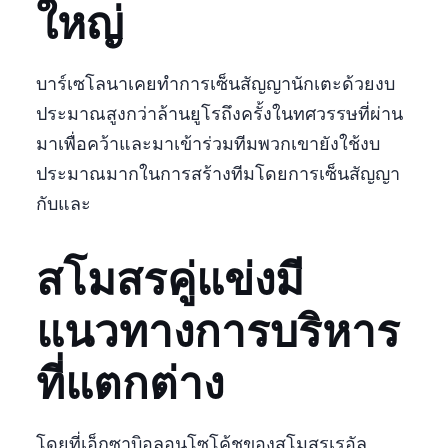
ใหญ่
บาร์เซโลนาเคยทำการเซ็นสัญญานักเตะด้วยงบ
ประมาณสูงกว่า 100 ล้านยูโรถึง 3 ครั้งในทศวรรษที่ผ่าน
มาเพื่อคว้า Philippe Coutinho, Ousmane Dembélé และ Antoine Griezmann มาเข้าร่วมทีม พวกเขายังใช้งบ
ประมาณมากในการสร้างทีมโดยการเซ็นสัญญา
กับ Neymar, Luis Suárez และ Frenkie de Jong
สโมสรคู่แข่งมี
แนวทางการบริหาร
ที่แตกต่าง
โดยที่เอ็กซาบิ อลอนโซ, โค้ชของสโมสรเรอัล