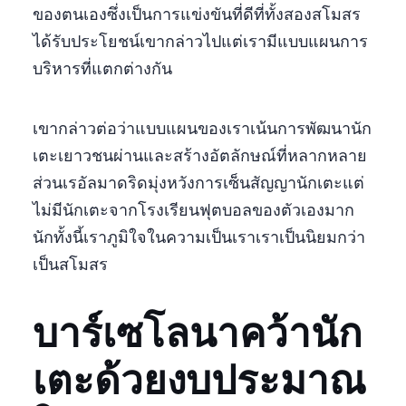
ของตนเอง ซึ่งเป็นการแข่งขันที่ดีที่ทั้งสองสโมสร
ได้รับประโยชน์” เขากล่าวไป “แต่เรามีแบบแผนการ
บริหารที่แตกต่างกัน”
เขากล่าวต่อว่า “แบบแผนของเราเน้นการพัฒนานัก
เตะเยาวชนผ่าน La Masia และสร้างอัตลักษณ์ที่หลากหลาย
ส่วนเรอัล มาดริดมุ่งหวังการเซ็นสัญญานักเตะ แต่
ไม่มีนักเตะจากโรงเรียนฟุตบอลของตัวเองมาก
นัก ทั้งนี้ เราภูมิใจในความเป็นเรา เราเป็นนิยมกว่า
เป็นสโมสร”
บาร์เซโลนาคว้านัก
เตะด้วยงบประมาณ