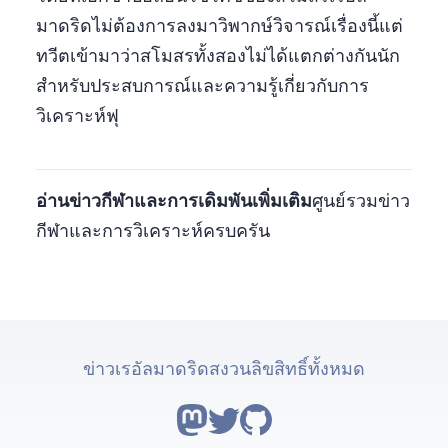
มาดริด, ไม่ต้องการลงมาวิพากษ์วิจารณ์เรื่องนี้ แต่
ทวีตเข้ามาว่า สโมสรทั้งสองไม่ได้แตกต่างกันนัก
สำหรับประสบการณ์และความรู้เกี่ยวกับการ
วิเคราะห์ฟุ
อ่านข่าวกีฬาและการเดิมพันเพิ่มเติม:
- ศูนย์รวมข่าว
กีฬาและการวิเคราะห์ครบครัน
© 2025 ข่าวเรอัล มาดริด. สงวนลิขสิทธิ์ทั้งหมด.